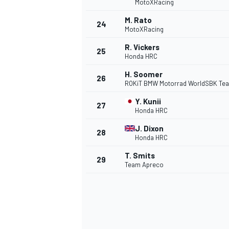
MotoXRacing
M. Rato
24
MotoXRacing
R. Vickers
25
Honda HRC
H. Soomer
26
ROKiT BMW Motorrad WorldSBK Te
Y. Kunii
27
Honda HRC
J. Dixon
28
Honda HRC
T. Smits
29
Team Apreco