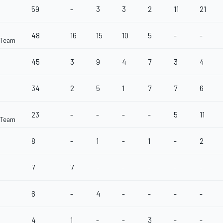
59
-
3
3
2
11
21
48
16
15
10
5
-
-
 Team
45
3
9
4
7
3
4
34
2
5
1
7
7
6
23
-
-
-
-
5
11
 Team
8
-
1
-
1
-
2
7
7
-
-
-
-
-
6
-
4
-
-
-
-
4
1
-
-
3
-
-