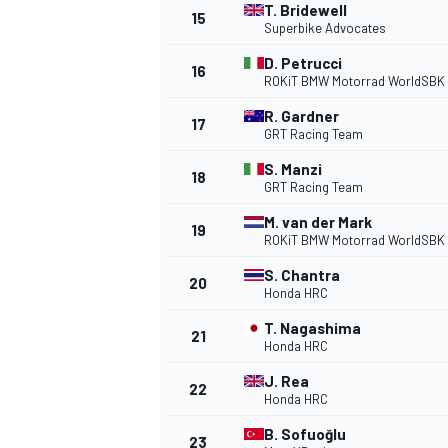
T. Bridewell
15
Superbike Advocates
D. Petrucci
16
ROKiT BMW Motorrad WorldSBK
R. Gardner
17
GRT Racing Team
S. Manzi
18
GRT Racing Team
M. van der Mark
19
ROKiT BMW Motorrad WorldSBK
S. Chantra
20
Honda HRC
T. Nagashima
21
Honda HRC
J. Rea
22
Honda HRC
B. Sofuoğlu
23