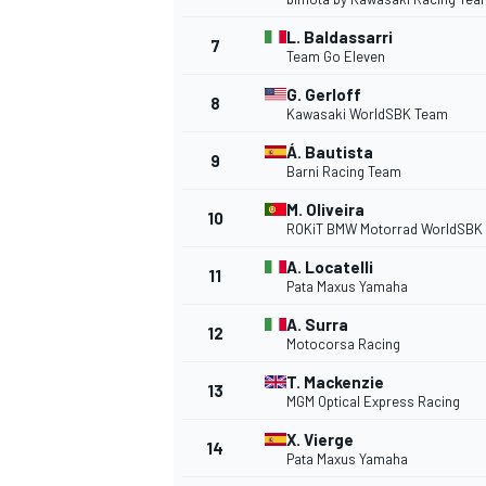
L. Baldassarri
7
Team Go Eleven
WRC
G. Gerloff
8
Kawasaki WorldSBK Team
Á. Bautista
9
Barni Racing Team
M. Oliveira
10
ROKiT BMW Motorrad WorldSBK
A. Locatelli
11
Pata Maxus Yamaha
A. Surra
12
Motocorsa Racing
T. Mackenzie
WEC
13
MGM Optical Express Racing
X. Vierge
14
Pata Maxus Yamaha