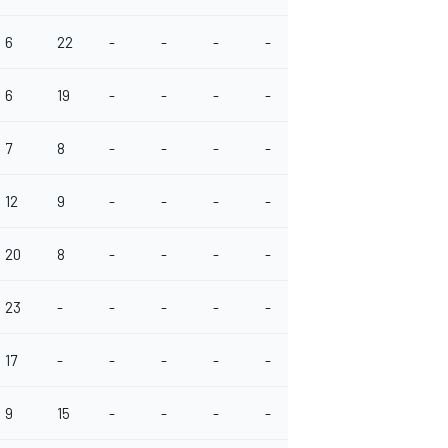
6
22
-
-
-
-
6
19
-
-
-
-
7
8
-
-
-
-
12
9
-
-
-
-
20
8
-
-
-
-
23
-
-
-
-
-
17
-
-
-
-
-
9
15
-
-
-
-