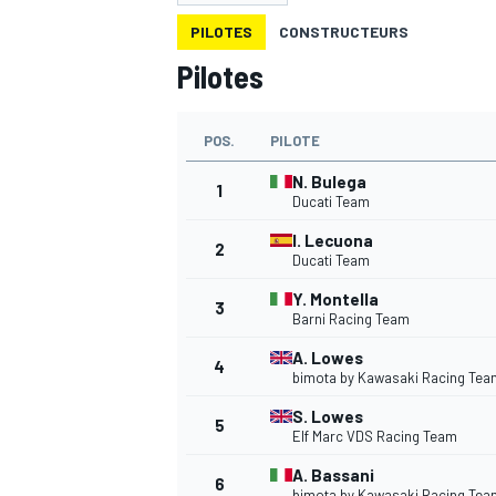
PILOTES
CONSTRUCTEURS
Pilotes
POS.
PILOTE
MOTOGP
N. Bulega
1
Ducati Team
I. Lecuona
2
Ducati Team
Y. Montella
3
Barni Racing Team
A. Lowes
4
bimota by Kawasaki Racing Tea
S. Lowes
5
Elf Marc VDS Racing Team
A. Bassani
6
bimota by Kawasaki Racing Tea