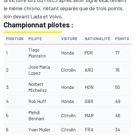
la victoire lors du MAC3 après avoir signé exactement
le même chrono, n'étant séparés que de trois points,
loin devant Lada et Volvo.
Championnat pilotes :
POSITION
PILOTE
VOITURE
NATIONALITÉ
POINTS
Tiago
1
Honda
POR
77
Monteiro
José Maria
2
Citroën
ARG
76
Lopez
Norbert
3
Honda
HON
50
Michelisz
4
Rob Huff
Honda
GBR
49
Mehdi
5
Citroën
MAR
46
Bennani
6
Yvan Muller
Citroën
FRA
34