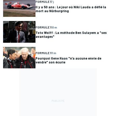
FORMULE 1
7 j
Il y a 50 ans : Le jour où Niki Lauda a défié la
mort au Nürburgring
FORMULE 1
10 m
Toto Wolff : La méthode Ben Sulayem a "ses
avantages"
FORMULE 1
11 m
Pourquoi Gene Haas "n’a aucune envie de
vendre" son écurie