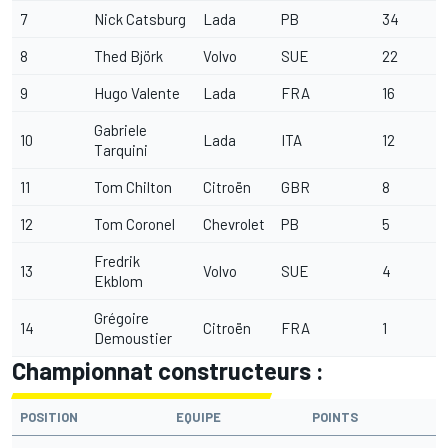
7
Nick Catsburg
Lada
PB
34
8
Thed Björk
Volvo
SUE
22
9
Hugo Valente
Lada
FRA
16
Gabriele
10
Lada
ITA
12
Tarquini
11
Tom Chilton
Citroën
GBR
8
12
Tom Coronel
Chevrolet
PB
5
Fredrik
13
Volvo
SUE
4
Ekblom
Grégoire
14
Citroën
FRA
1
Demoustier
Championnat constructeurs :
POSITION
EQUIPE
POINTS