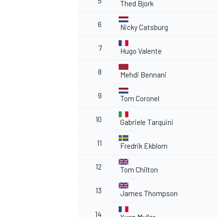
5
Thed Bjork
6
Nicky Catsburg
7
Hugo Valente
AUTRES CHAMPIONNATS
8
Mehdi Bennani
9
Tom Coronel
10
Gabriele Tarquini
11
Fredrik Ekblom
12
Tom Chilton
13
James Thompson
14