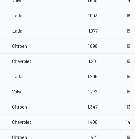
Volvo
0.630
14
Lada
1.003
16
Lada
1.077
15
Citroen
1.098
16
Chevrolet
1.201
15
Lada
1.205
15
Volvo
1.272
15
Citroen
1.347
13
Chevrolet
1.406
14
Citroen
1.421
19