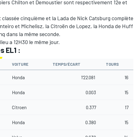
piers Chilton et Demoustier sont respectivement 12e et
st classée cinquième et la Lada de Nick Catsburg complète
onteiro et Michelisz, la Citroën de Lopez, la Honda de Huff
cinq dans la même seconde.
lieu a 12H30 le même jour.
s EL1 :
VOITURE
TEMPS/ÉCART
TOURS
Honda
1'22.081
16
Honda
0.003
15
Citroen
0.377
17
Honda
0.380
15