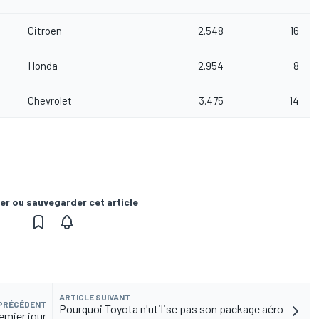
Citroen
2.548
16
Honda
2.954
8
Chevrolet
3.475
14
er ou sauvegarder cet article
ARTICLE SUIVANT
 PRÉCÉDENT
Pourquoi Toyota n'utilise pas son package aéro
emier jour