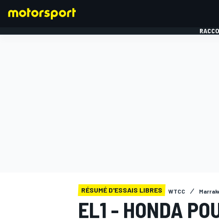
RACCO
FORMULE 1
RÉSUMÉ D'ESSAIS LIBRES
WTCC
Marrak
EL1 - HONDA PO