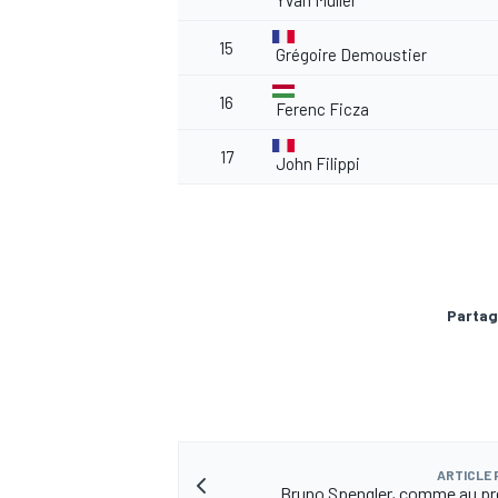
Yvan Muller
15
Grégoire Demoustier
16
Ferenc Ficza
17
John Filippi
Partag
ARTICLE
Bruno Spengler, comme au pr