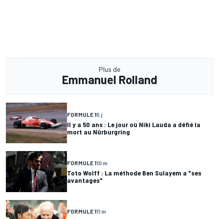
Plus de
Emmanuel Rolland
FORMULE 1
5 j
Il y a 50 ans : Le jour où Niki Lauda a défié la
mort au Nürburgring
FORMULE 1
10 m
Toto Wolff : La méthode Ben Sulayem a "ses
avantages"
FORMULE 1
11 m