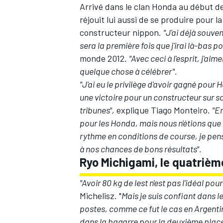
Arrivé dans le clan Honda au début d
réjouit lui aussi de se produire pour 
constructeur nippon.
"J'ai déjà souve
sera la première fois que j'irai là-bas 
monde 2012.
"Avec ceci à l'esprit, j'a
quelque chose à célébrer".
"J'ai eu le privilège d'avoir gagné pour
une victoire pour un constructeur sur s
tribunes",
explique Tiago Monteiro.
"E
pour les Honda, mais nous n'étions que 
rythme en conditions de course, je pen
à nos chances de bons résultats".
Ryo Michigami, le quatri
"Avoir 80 kg de lest n'est pas l'idéal p
Michelisz. "
Mais je suis confiant dans l
postes, comme ce fut le cas en Argentin
dans la bagarre pour la deuxième place,