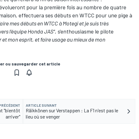
 évolueront pour la première fois au nombre de quatre
e maison, effectuera ses débuts en WTCC pour une pige à
 faire mes débuts en WTCC à Motegi et je suis très
vers l'équipe Honda JAS",
s'enthousiasme le pilote
 et mon esprit, et faire usage au mieux de mon
er ou sauvegarder cet article
 PRÉCÉDENT
ARTICLE SUIVANT
t "bientôt
Räikkönen sur Verstappen : La F1 n'est pas le
arriver"
lieu où se venger