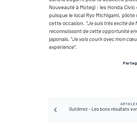
Nouveauté à Motegi : les Honda Civic
puisque le local Ryo Michigami, pilot
cette occasion.
"Je suis très excité de
reconnaissant de cette opportunité en
AUTRES CHAMPIONNATS
japonais.
"Je vais courir avec mon cœur
expérience".
Partag
ARTICLE
Gutiérrez - Les bons résultats von