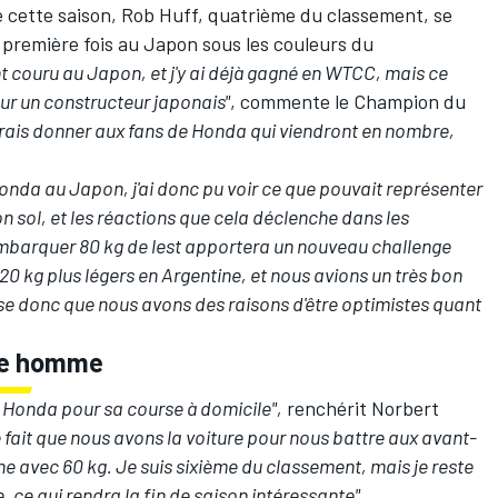
e cette saison, Rob Huff, quatrième du classement, se
la première fois au Japon sous les couleurs du
nt couru au Japon, et j'y ai déjà gagné en WTCC, mais ce
pour un constructeur japonais"
, commente le Champion du
imerais donner aux fans de Honda qui viendront en nombre,
 Honda au Japon, j'ai donc pu voir ce que pouvait représenter
on sol, et les réactions que cela déclenche dans les
mbarquer 80 kg de lest apportera un nouveau challenge
20 kg plus légers en Argentine, et nous avions un très bon
se donc que nous avons des raisons d'être optimistes quant
ème homme
our Honda pour sa course à domicile",
renchérit Norbert
e fait que nous avons la voiture pour nous battre aux avant-
e avec 60 kg. Je suis sixième du classement, mais je reste
 ce qui rendra la fin de saison intéressante".