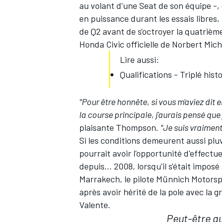
au volant d'une Seat de son équipe -,
en puissance durant les essais libres, 
de Q2 avant de s'octroyer la quatrième 
Honda Civic officielle de Norbert Mich
Lire aussi:
Qualifications - Triplé hi
"Pour être honnête, si vous m'aviez dit
la course principale, j'aurais pensé que 
plaisante Thompson.
"Je suis vraimen
Si les conditions demeurent aussi pl
pourrait avoir l'opportunité d'effect
depuis… 2008, lorsqu'il s'était impos
Marrakech, le pilote Münnich Motorsp
après avoir hérité de la pole avec la g
Valente.
Peut-être qu