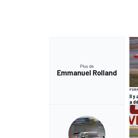
Plus de
Emmanuel Rolland
FORM
Il y
a d