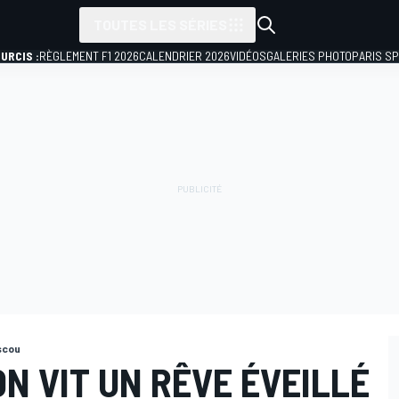
TOUTES LES SÉRIES
URCIS :
RÈGLEMENT F1 2026
CALENDRIER 2026
VIDÉOS
GALERIES PHOTO
PARIS S
scou
N VIT UN RÊVE ÉVEILLÉ