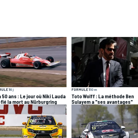
ULE 1
6 j
FORMULE 1
10 m
 a 50 ans : Le jour où Niki Lauda
Toto Wolff : La méthode Ben
éfié la mort au Nürburgring
Sulayem a "ses avantages"