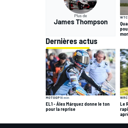
Plus de
WTC
James Thompson
Qual
pou
mo
Dernières actus
MOTOGP
16 min
WRC
EL1 - Álex Márquez donne le ton
Le R
pour la reprise
rap
apr