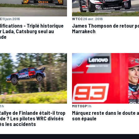
C
11 juin 2016
WTCC
26 avr. 2016
ifications - Triplé historique
James Thompson de retour p
r Lada, Catsburg seul au
Marrakech
nde
1 h
MOTOGP
1 h
allye de Finlande était-il trop
Márquez reste dans le doute 
ide ? Les pilotes WRC divisés
son épaule
ès les accidents