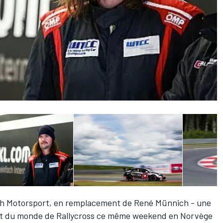
ich Motorsport, en remplacement de René Münnich - une
at du monde de Rallycross ce même weekend en Norvège