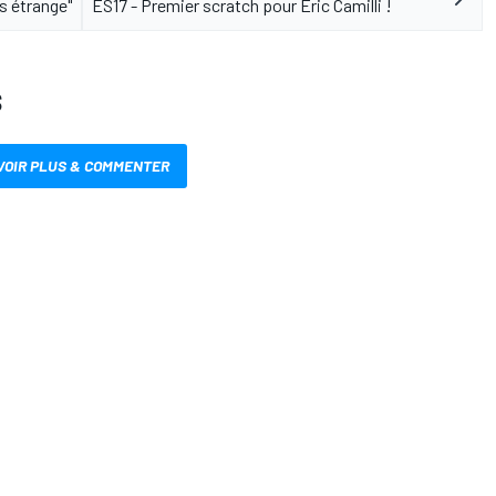
s étrange"
ES17 - Premier scratch pour Éric Camilli !
S
VOIR PLUS & COMMENTER