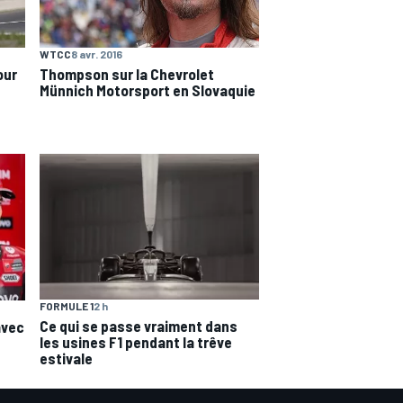
WTCC
8 avr. 2016
our
Thompson sur la Chevrolet
Münnich Motorsport en Slovaquie
FORMULE 1
2 h
Ce qui se passe vraiment dans
avec
les usines F1 pendant la trêve
estivale