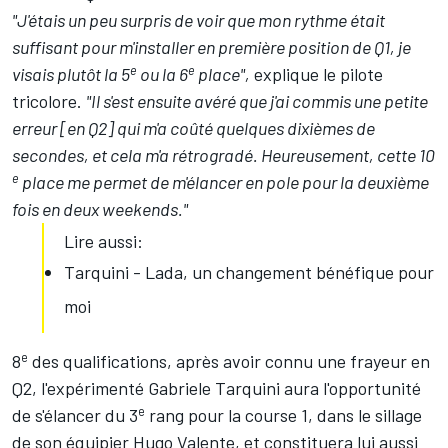
"J'étais un peu surpris de voir que mon rythme était
suffisant pour m'installer en première position de Q1, je
e
e
visais plutôt la 5
ou la 6
place",
explique le pilote
tricolore.
"Il s'est ensuite avéré que j'ai commis une petite
erreur [en Q2] qui m'a coûté quelques dixièmes de
secondes, et cela m'a rétrogradé. Heureusement, cette 10
e
place me permet de m'élancer en pole pour la deuxième
fois en deux weekends."
Lire aussi:
Tarquini - Lada, un changement bénéfique pour
moi
e
8
des qualifications, après avoir connu une frayeur en
Q2, l'expérimenté Gabriele Tarquini aura l'opportunité
e
de s'élancer du 3
rang pour la course 1, dans le sillage
de son équipier Hugo Valente, et constituera lui aussi