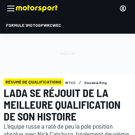
FORMULE 1
MOTOGP
WRC
WEC
RÉSUMÉ DE QUALIFICATIONS
WTCC
Slovakia Ring
LADA SE RÉJOUIT DE LA
MEILLEURE QUALIFICATION
DE SON HISTOIRE
L'équipe russe a raté de peu la pole position
absolue avec Nick Catsburg, finalement deuxième