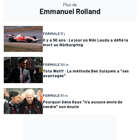
Plus de
Emmanuel Rolland
FORMULE 1
7 j
Il y a 50 ans : Le jour où Niki Lauda a défié la
mort au Nürburgring
FORMULE 1
10 m
Toto Wolff : La méthode Ben Sulayem a "ses
avantages"
FORMULE 1
11 m
Pourquoi Gene Haas "n’a aucune envie de
vendre" son écurie