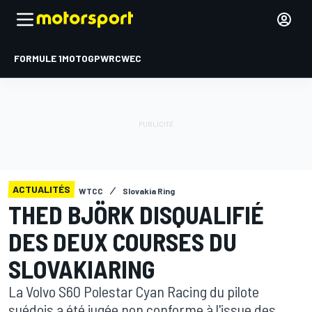
FORMULE 1
MOTOGP
WRC
WEC
ACTUALITÉS
WTCC
Slovakia Ring
THED BJÖRK DISQUALIFIÉ
DES DEUX COURSES DU
SLOVAKIARING
La Volvo S60 Polestar Cyan Racing du pilote
suédois a été jugée non conforme à l'issue des