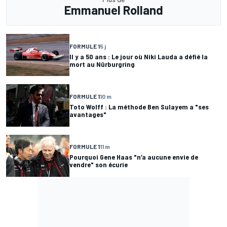
Emmanuel Rolland
FORMULE 1
5 j
Il y a 50 ans : Le jour où Niki Lauda a défié la
mort au Nürburgring
FORMULE 1
10 m
Toto Wolff : La méthode Ben Sulayem a "ses
avantages"
FORMULE 1
11 m
Pourquoi Gene Haas "n’a aucune envie de
vendre" son écurie