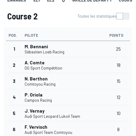
Course 2
Toutes les statistiques
POS.
PILOTE
POINTS
M. Bennani
1
25
Sébastien Loeb Racing
A. Comte
2
18
DG Sport Compétition
N. Berthon
3
15
Comtoyou Racing
P. Oriola
4
12
Campos Racing
J. Vernay
5
10
Audi Sport Leopard Lukoil Team
F. Vervisch
6
8
Audi Sport Team Comtoyou