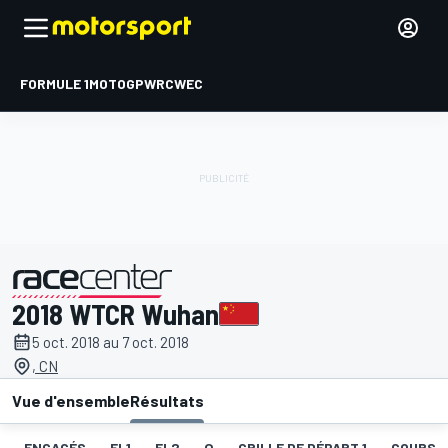
FORMULE 1
MOTOGP
WRC
WEC
2018 WTCR Wuhan
présenté par
5 oct. 2018 au 7 oct. 2018
, CN
Vue d'ensemble
Résultats
ENGAGÉS
EL1
EL2
Q
GRILLE DE DÉPART 1
COURSE 