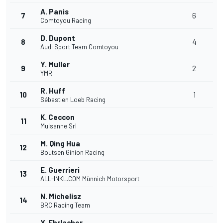
A. Panis
7
6
Comtoyou Racing
D. Dupont
8
4
Audi Sport Team Comtoyou
Y. Muller
9
2
YMR
R. Huff
10
1
Sébastien Loeb Racing
K. Ceccon
11
Mulsanne Srl
M. Qing Hua
12
Boutsen Ginion Racing
E. Guerrieri
13
ALL-INKL.COM Münnich Motorsport
N. Michelisz
14
BRC Racing Team
Y. Ehrlacher