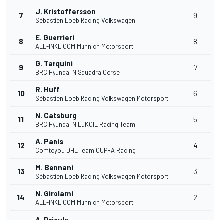
J. Kristoffersson
7
9
Sébastien Loeb Racing Volkswagen
E. Guerrieri
8
8
ALL-INKL.COM Münnich Motorsport
G. Tarquini
9
7
BRC Hyundai N Squadra Corse
R. Huff
10
6
Sébastien Loeb Racing Volkswagen Motorsport
N. Catsburg
11
5
BRC Hyundai N LUKOIL Racing Team
A. Panis
12
4
Comtoyou DHL Team CUPRA Racing
M. Bennani
13
3
Sébastien Loeb Racing Volkswagen Motorsport
N. Girolami
14
2
ALL-INKL.COM Münnich Motorsport
A. Priaulx