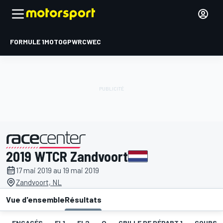
FORMULE 1
MOTOGP
WRC
WEC
2019 WTCR Zandvoort
présenté par
17 mai 2019 au 19 mai 2019
Zandvoort, NL
Vue d'ensemble
Résultats
ENGAGÉS
EL1
EL2
Q
GRILLE DE DÉPART 1
COURSE 