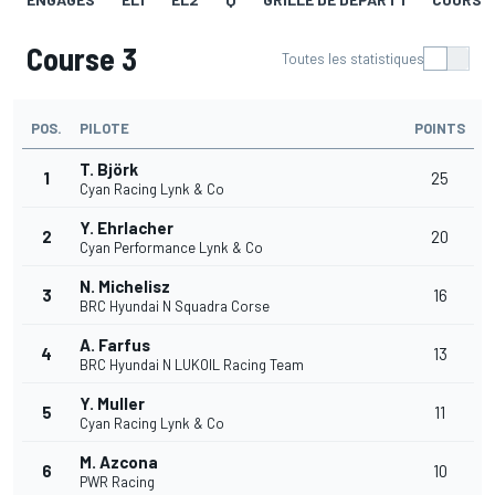
Course 3
Toutes les statistiques
POS.
PILOTE
POINTS
T. Björk
1
25
Cyan Racing Lynk & Co
Y. Ehrlacher
2
20
Cyan Performance Lynk & Co
N. Michelisz
3
16
BRC Hyundai N Squadra Corse
A. Farfus
4
13
BRC Hyundai N LUKOIL Racing Team
Y. Muller
5
11
Cyan Racing Lynk & Co
M. Azcona
6
10
PWR Racing