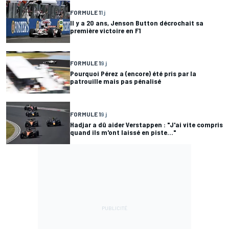
FORMULE 1
1 j
Il y a 20 ans, Jenson Button décrochait sa
première victoire en F1
FORMULE 1
9 j
Pourquoi Pérez a (encore) été pris par la
patrouille mais pas pénalisé
FORMULE 1
9 j
Hadjar a dû aider Verstappen : "J'ai vite compris
quand ils m'ont laissé en piste..."