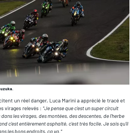
Suzuka.
itent un réel danger, Luca Marini a apprécié le tracé et
s virages relevés :
"Je pense que c'est un super circuit
s dans les virages, des montées, des descentes, de l'herbe
nd c'est entièrement asphalté, c'est très facile. Je sais qu'il
ns les bons endroits, ça va."