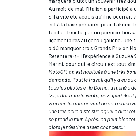
marquera plutôt un souvenir très dou
Au mois de mai, l'Italien a participé à
S'il a vite été acquis qu'il ne pourrait
est à la base préparée pour Takumi Tak
tombé. Touché par un pneumothorax, 
ligamentaires au genou gauche, une fr
a dû manquer trois Grands Prix en M
Retentera-t-il l'expérience à Suzuka 
Marini, pour qui le circuit est tout 
MotoGP, on est habitués à une très bonn
demande. Tout le travail qu'il y a eu a
tous les pilotes et la Dorna, a mené à 
"Si je dois dire la vérité, en Superbike 
vrai que les motos vont un peu moins vi
une très belle piste sur laquelle aller r
se prend le mur. Après, ça peut bien tou
alors je m'estime assez chanceux."