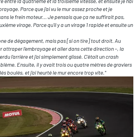
 entre la quatrième et la troisième vitesse, et ensuite je n'ai
rayage. Parce que j'ai vu le mur assez proche et je
ans le frein moteur... Je pensais que ça ne suffirait pas,
uxième virage. Parce qu'il y a un virage 1 rapide et ensuite un
one de dégagement, mais pas [si on tire] tout droit. Au
 attraper l'embrayage et aller dans cette direction –, la
erdu l'arrière et j'ai simplement glissé. C'était un crash
oblème. Ensuite, il y avait trois ou quatre mètres de graviers
és boulés, et j'ai heurté le mur encore trop vite."