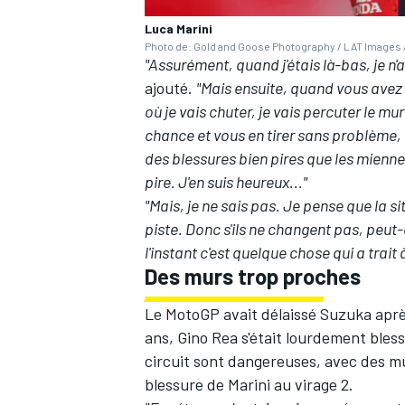
Luca Marini
Photo de: Gold and Goose Photography / LAT Images /
"Assurément, quand j'étais là-bas, je n
ajouté.
"Mais ensuite, quand vous avez
où je vais chuter, je vais percuter le mu
AUTRES CHAMPIONNATS
chance et vous en tirer sans problème,
des blessures bien pires que les mienne
pire. J'en suis heureux..."
"Mais, je ne sais pas. Je pense que la s
piste. Donc s'ils ne changent pas, peut-
l'instant c'est quelque chose qui a trait
Des murs trop proches
Le MotoGP avait délaissé Suzuka après l
ans, Gino Rea s'était lourdement bless
circuit sont dangereuses, avec des mur
blessure de Marini au virage 2.