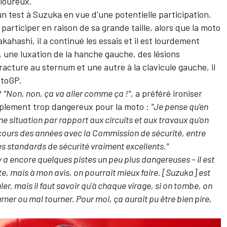
loureux.
 un test à Suzuka en vue d'une potentielle participation.
 y participer en raison de sa grande taille, alors que la moto
ahashi, il a continué les essais et il est lourdement
une luxation de la hanche gauche, des lésions
acture au sternum et une autre à la clavicule gauche, il
otoGP.
?
"Non, non, ça va aller comme ça !"
, a préféré ironiser
simplement trop dangereux pour la moto :
"Je pense qu'en
e situation par rapport aux circuits et aux travaux qu'on
u cours des années avec la Commission de sécurité, entre
des standards de sécurité vraiment excellents."
il y a encore quelques pistes un peu plus dangereuses – il est
te, mais à mon avis, on pourrait mieux faire. [Suzuka] est
ouler, mais il faut savoir qu'à chaque virage, si on tombe, on
rner ou mal tourner. Pour moi, ça aurait pu être bien pire,