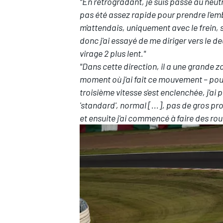
"En rétrogradant, je suis passé au neutre
pas été assez rapide pour prendre l'emb
m'attendais, uniquement avec le frein, s
donc j'ai essayé de me diriger vers le de
virage 2 plus lent."
"Dans cette direction, il a une grande z
moment où j'ai fait ce mouvement – pour
troisième vitesse s'est enclenchée, j'ai p
'standard', normal [...], pas de gros pr
et ensuite j'ai commencé à faire des roul