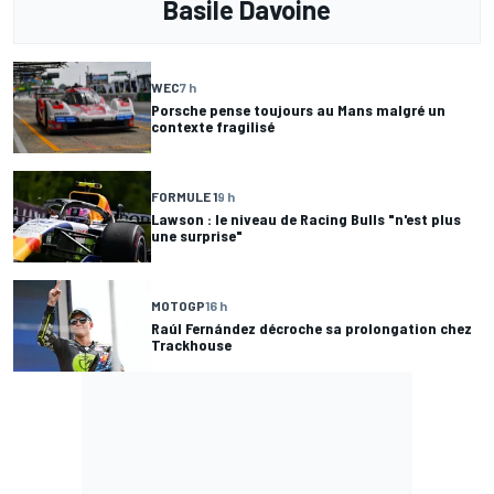
Basile Davoine
WEC
7 h
Porsche pense toujours au Mans malgré un
contexte fragilisé
FORMULE 1
9 h
Lawson : le niveau de Racing Bulls "n'est plus
une surprise"
MOTOGP
16 h
Raúl Fernández décroche sa prolongation chez
Trackhouse