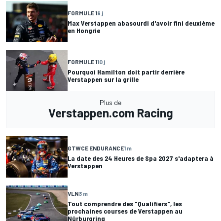
FORMULE 1
9 j
Max Verstappen abasourdi d'avoir fini deuxième
en Hongrie
FORMULE 1
10 j
Pourquoi Hamilton doit partir derrière
Verstappen sur la grille
Plus de
Verstappen.com Racing
GTWCE ENDURANCE
1 m
La date des 24 Heures de Spa 2027 s'adaptera à
Verstappen
VLN
3 m
Tout comprendre des "Qualifiers", les
prochaines courses de Verstappen au
Nürburgring