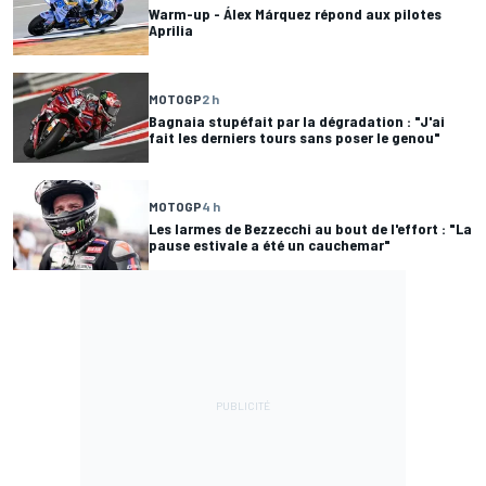
Warm-up - Álex Márquez répond aux pilotes
Aprilia
MOTOGP
2 h
Bagnaia stupéfait par la dégradation : "J'ai
fait les derniers tours sans poser le genou"
MOTOGP
4 h
Les larmes de Bezzecchi au bout de l'effort : "La
pause estivale a été un cauchemar"