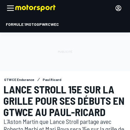
FORMULE 1
MOTOGP
WRC
WEC
GTWCE Endurance
Paul Ricard
LANCE STROLL 15E SUR LA
GRILLE POUR SES DÉBUTS EN
GTWCE AU PAUL-RICARD
L'Aston Martin que Lance Stroll partage avec
Roberto Merhi et Mari Boya sera 15e sur la grille de