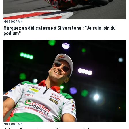
MOTOGP
4 h
Márquez en délicatesse à Silverstone : "Je suis loin du
podium"
MOTOGP
4 h