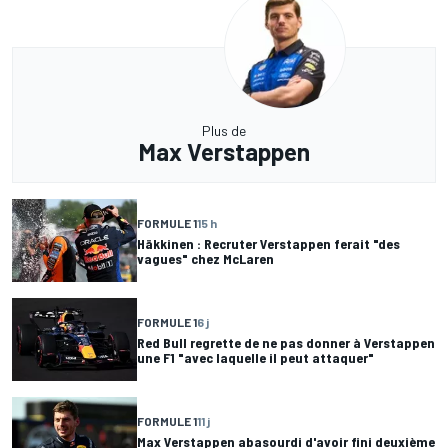
Plus de
Max Verstappen
FORMULE 1
15 h
Häkkinen : Recruter Verstappen ferait "des
vagues" chez McLaren
FORMULE 1
6 j
Red Bull regrette de ne pas donner à Verstappen
une F1 "avec laquelle il peut attaquer"
FORMULE 1
11 j
Max Verstappen abasourdi d'avoir fini deuxième