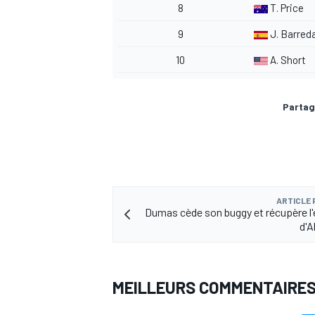
8
T. Price
9
J. Barred
10
A. Short
Partag
ARTICLE
Dumas cède son buggy et récupère l
d'A
MEILLEURS COMMENTAIRE