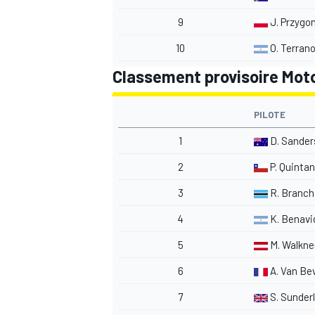
9
J. Przygo
10
O. Terran
Classement provisoire Moto
AUTRES CHAMPIONNATS
PILOTE
1
D. Sander
2
P. Quintani
3
R. Branch
4
K. Benavi
5
M. Walkne
6
A. Van Be
7
S. Sunder