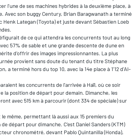
er l'une de ses machines hybrides à la deuxième place, à
ce. Avec son buggy Century,
Brian Baragwanath
a terminé
ec
Henk Lategan
(Toyota) et juste devant
Sébastien Loeb
ondes.
éfigurait de ce qui attendra les concurrents tout au long
 avec 57% de sable et une grande descente de dune en
mérite d'offrir des images impressionnantes. La plus
ournée provient sans doute du tenant du titre
Stéphane
on, a terminé hors du top 10, avec la 14e place à 1'12 d'Al-
raient les concurrents de l'arrivée à Haïl, où ce soir
de la position de départ pour demain. Dimanche, les
eront avec 515 km à parcourir (dont 334 de spéciale) sur
t le même, permettant là aussi aux 15 premiers du
on de départ pour dimanche. C'est
Daniel Sanders
(KTM)
 secteur chronométré, devant
Pablo Quintanilla
(Honda),