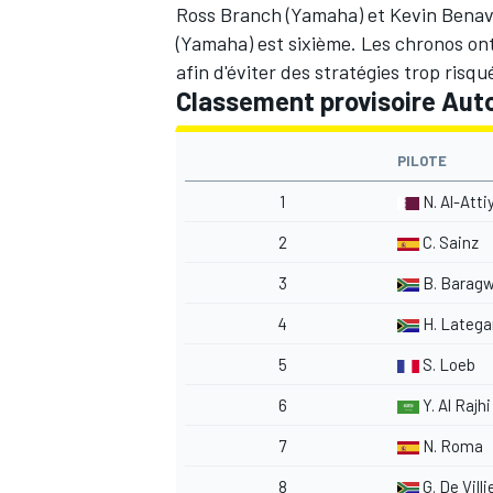
Ross Branch
(Yamaha) et
Kevin Benav
(Yamaha) est sixième. Les chronos ont 
afin d'éviter des stratégies trop risq
Classement provisoire Auto
PILOTE
1
N. Al-Atti
2
C. Sainz
3
B. Barag
4
H. Latega
5
S. Loeb
6
Y. Al Rajhi
7
N. Roma
8
G. De Villi