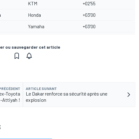
KTM
+02'55
a
Honda
+03'00
Yamaha
+03'00
er ou sauvegarder cet article
 PRÉCÉDENT
ARTICLE SUIVANT
'ex-Toyota
Le Dakar renforce sa sécurité après une
l-Attiyah !
explosion
S