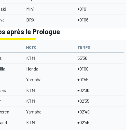
nski
Mini
+01'01
ova
BRX
+01'06
s après le Prologue
MOTO
TEMPS
s
KTM
55'30
lla
Honda
+01'00
Yamaha
+01'55
des
KTM
+02'00
r
KTM
+02'35
veren
Yamaha
+02'40
land
KTM
+02'55