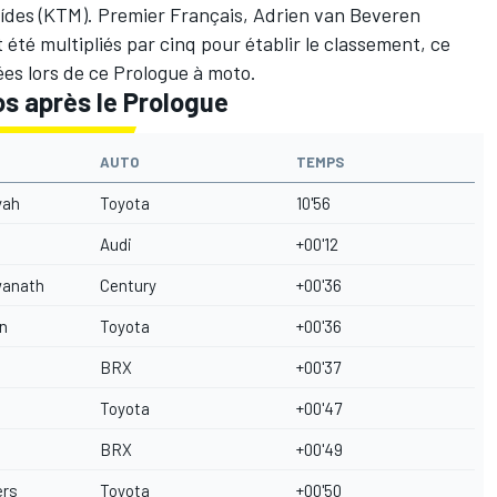
ídes
(KTM). Premier Français,
Adrien van Beveren
été multipliés par cinq pour établir le classement, ce
uées lors de ce Prologue à moto.
s après le Prologue
AUTO
TEMPS
yah
Toyota
10'56
Audi
+00'12
wanath
Century
+00'36
n
Toyota
+00'36
BRX
+00'37
Toyota
+00'47
BRX
+00'49
ers
Toyota
+00'50