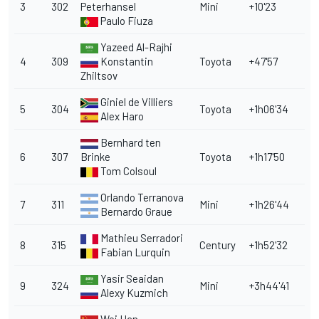
3
302
Peterhansel
Mini
+10'23
Paulo Fiuza
Yazeed Al-Rajhi
4
309
Konstantin
Toyota
+47'57
Zhiltsov
Giniel de Villiers
5
304
Toyota
+1h06'34
Alex Haro
Bernhard ten
6
307
Brinke
Toyota
+1h17'50
Tom Colsoul
Orlando Terranova
7
311
Mini
+1h26'44
Bernardo Graue
Mathieu Serradori
8
315
Century
+1h52'32
Fabian Lurquin
Yasir Seaidan
9
324
Mini
+3h44'41
Alexy Kuzmich