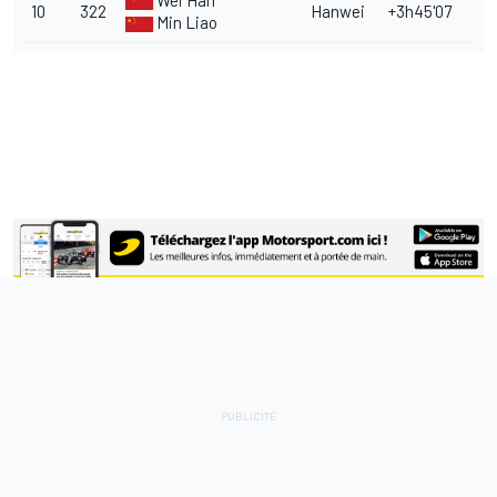
Wei Han
10
322
Hanwei
+3h45'07
Min Liao