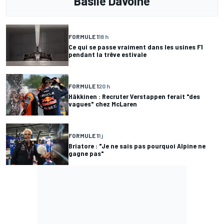
Basile Davoine
FORMULE 1
18 h
Ce qui se passe vraiment dans les usines F1
pendant la trêve estivale
FORMULE 1
20 h
Häkkinen : Recruter Verstappen ferait "des
vagues" chez McLaren
FORMULE 1
1 j
Briatore : "Je ne sais pas pourquoi Alpine ne
gagne pas"