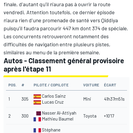
finale, d'autant qu'il n'aura pas à ouvrir la route
vendredi. Attention toutefois, ce dernier épisode
n'aura rien d'une promenade de santé vers Qiddiya
puisqu'il faudra parcourir 447 km dont 374 de spéciale.
Les concurrents retrouveront notamment des
difficultés de navigation entre plusieurs pistes,
similaires au menu de la première semaine.
Autos - Classement général provisoire
après l'étape 11
POS.
#
PILOTE / COPILOTE
VOITURE
ÉCART
Carlos Sainz
1
305
Mini
41h37m51s
Lucas Cruz
Nasser Al-Attiyah
2
300
Toyota
+10'17
Mathieu Baumel
Stéphane