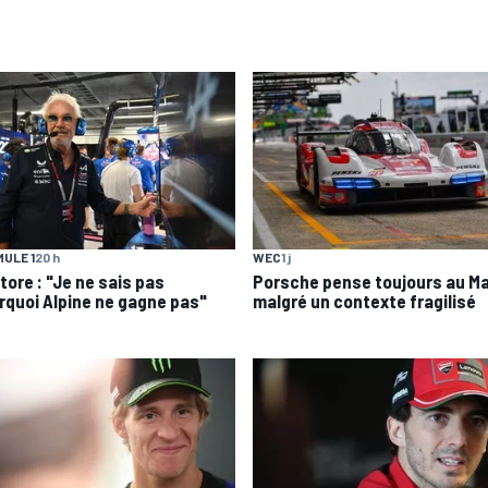
ULE 1
20 h
WEC
1 j
tore : "Je ne sais pas
Porsche pense toujours au M
rquoi Alpine ne gagne pas"
malgré un contexte fragilisé