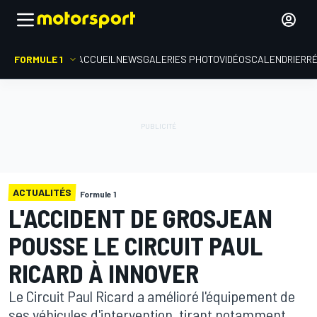
FORMULE 1
ACCUEIL
NEWS
GALERIES PHOTO
VIDÉOS
CALENDRIER
R
ACTUALITÉS
Formule 1
L'ACCIDENT DE GROSJEAN
POUSSE LE CIRCUIT PAUL
RICARD À INNOVER
Le Circuit Paul Ricard a amélioré l'équipement de
ses véhicules d'intervention, tirant notamment