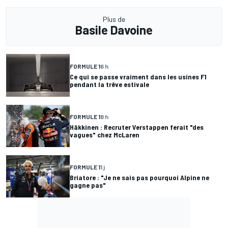
Plus de
Basile Davoine
FORMULE 1
6 h
Ce qui se passe vraiment dans les usines F1
pendant la trêve estivale
FORMULE 1
8 h
Häkkinen : Recruter Verstappen ferait "des
vagues" chez McLaren
FORMULE 1
1 j
Briatore : "Je ne sais pas pourquoi Alpine ne
gagne pas"