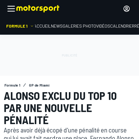
FORMULE 1
ACCUEIL
NEWS
GALERIES PHOTO
VIDÉOS
CALENDRIER
R
Formule 1
GP de Miami
ALONSO EXCLU DU TOP 10
PAR UNE NOUVELLE
PÉNALITÉ
Après avoir déjà écopé d'une pénalité en course
qui lui avait fait perdre une place, Fernando Alonso