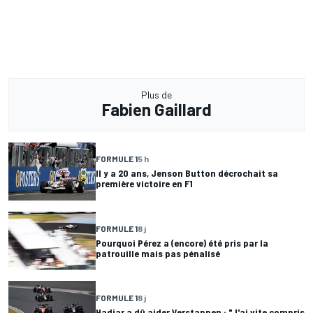
Plus de
Fabien Gaillard
FORMULE 1
5 h
Il y a 20 ans, Jenson Button décrochait sa
première victoire en F1
FORMULE 1
8 j
Pourquoi Pérez a (encore) été pris par la
patrouille mais pas pénalisé
FORMULE 1
8 j
Hadjar a dû aider Verstappen : "J'ai vite compris