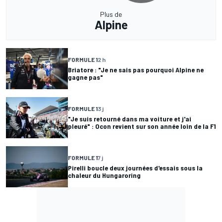
Plus de
Alpine
FORMULE 1
2 h
Briatore : "Je ne sais pas pourquoi Alpine ne
gagne pas"
FORMULE 1
3 j
"Je suis retourné dans ma voiture et j'ai
pleuré" : Ocon revient sur son année loin de la F1
FORMULE 1
7 j
Pirelli boucle deux journées d'essais sous la
chaleur du Hungaroring