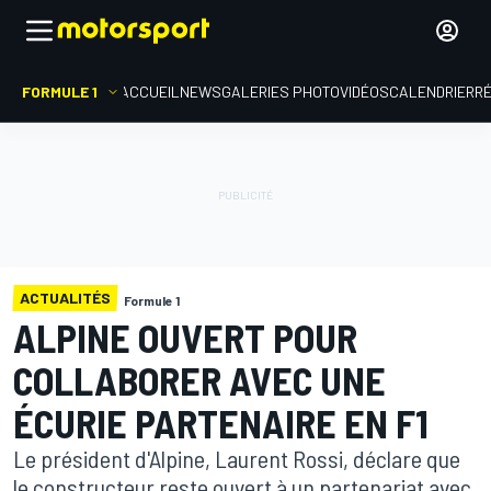
FORMULE 1
ACCUEIL
NEWS
GALERIES PHOTO
VIDÉOS
CALENDRIER
R
ACTUALITÉS
Formule 1
ALPINE OUVERT POUR
COLLABORER AVEC UNE
ÉCURIE PARTENAIRE EN F1
Le président d'Alpine, Laurent Rossi, déclare que
le constructeur reste ouvert à un partenariat avec