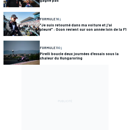
gagne pas"
FORMULE 1
6 j
"Je suis retourné dans ma voiture et j'ai
pleuré" : Ocon revient sur son année loin de la F1
FORMULE 1
10 j
Pirelli boucle deux journées d'essais sous la
chaleur du Hungaroring