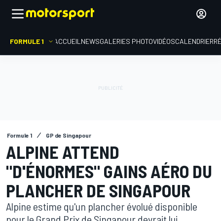
FORMULE 1
ACCUEIL
NEWS
GALERIES PHOTO
VIDÉOS
CALENDRIER
R
Formule 1
GP de Singapour
ALPINE ATTEND
"D'ÉNORMES" GAINS AÉRO DU
PLANCHER DE SINGAPOUR
Alpine estime qu'un plancher évolué disponible
pour le Grand Prix de Singapour devrait lui