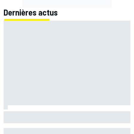
Dernières actus
Marc Márquez démuni face à sa perte de rythme : "Nous
n'avions jamais connu ça"