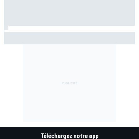
Championnat - Martín fait la bonne opération, Marc
Márquez quitte le top 3
Téléchargez notre app