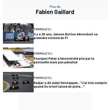
Plus de
Fabien Gaillard
FORMULE 1
2 j
Il y a 20 ans, Jenson Button décrochait sa
première victoire en F1
FORMULE 1
10 j
Pourquoi Pérez a (encore) été pris par la
patrouille mais pas pénalisé
FORMULE 1
11 j
Hadjar a dû aider Verstappen : "J'ai vite compris
quand ils m'ont laissé en piste..."