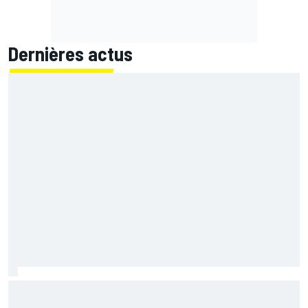
Dernières actus
Le grand écart de Fernández : retrouver la Yamaha 2026
pour préparer 2027