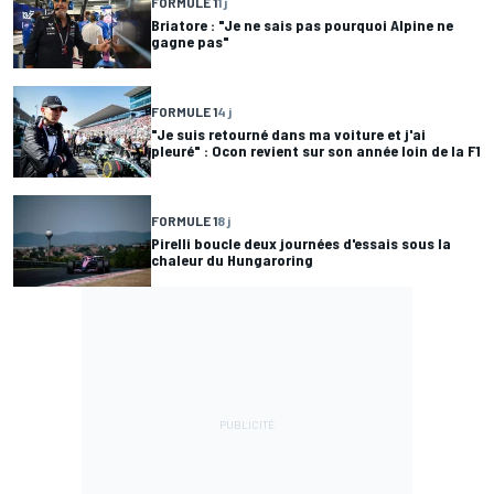
FORMULE 1
1 j
Briatore : "Je ne sais pas pourquoi Alpine ne
gagne pas"
FORMULE 1
4 j
"Je suis retourné dans ma voiture et j'ai
pleuré" : Ocon revient sur son année loin de la F1
FORMULE 1
8 j
Pirelli boucle deux journées d'essais sous la
chaleur du Hungaroring