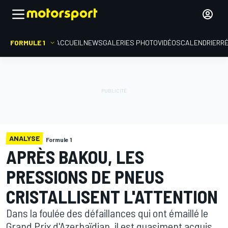
FORMULE 1
ACCUEIL
NEWS
GALERIES PHOTO
VIDÉOS
CALENDRIER
R
ANALYSE
Formule 1
APRÈS BAKOU, LES
PRESSIONS DE PNEUS
CRISTALLISENT L'ATTENTION
Dans la foulée des défaillances qui ont émaillé le
Grand Prix d'Azerbaïdjan, il est quasiment acquis