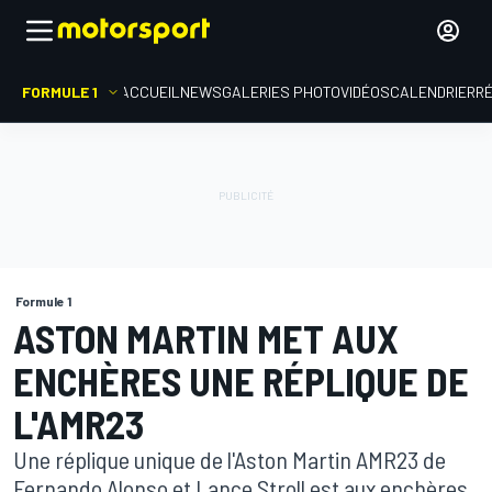
FORMULE 1
ACCUEIL
NEWS
GALERIES PHOTO
VIDÉOS
CALENDRIER
R
Formule 1
ASTON MARTIN MET AUX
ENCHÈRES UNE RÉPLIQUE DE
L'AMR23
Une réplique unique de l'Aston Martin AMR23 de
Fernando Alonso et Lance Stroll est aux enchères