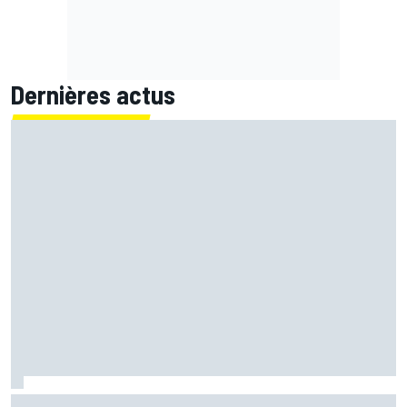
Dernières actus
Martín retrouve sa base et ses sensations : "Une sorte de