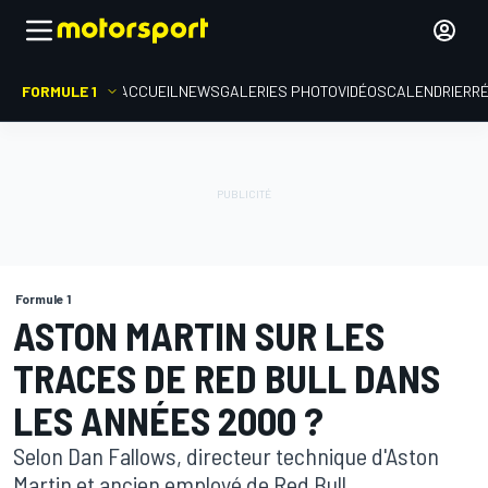
FORMULE 1
ACCUEIL
NEWS
GALERIES PHOTO
VIDÉOS
CALENDRIER
R
Formule 1
ASTON MARTIN SUR LES
TRACES DE RED BULL DANS
LES ANNÉES 2000 ?
Selon Dan Fallows, directeur technique d'Aston
Martin et ancien employé de Red Bull,