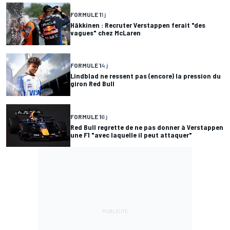
FORMULE 1
1 j
Häkkinen : Recruter Verstappen ferait "des
vagues" chez McLaren
FORMULE 1
4 j
Lindblad ne ressent pas (encore) la pression du
giron Red Bull
FORMULE 1
6 j
Red Bull regrette de ne pas donner à Verstappen
une F1 "avec laquelle il peut attaquer"