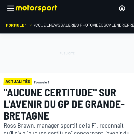
FORMULE 1
ACCUEIL
NEWS
GALERIES PHOTO
VIDÉOS
CALENDRIER
R
ACTUALITÉS
Formule 1
"AUCUNE CERTITUDE" SUR
L'AVENIR DU GP DE GRANDE-
BRETAGNE
Ross Brawn, manager sportif de la F1, reconnaît
qu'il n'y a "aucune certitude" concernant l'avenir du