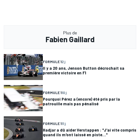
Plus de
Fabien Gaillard
FORMULE 1
2 j
Il y a 20 ans, Jenson Button décrochait sa
première victoire en F1
FORMULE 1
10 j
Pourquoi Pérez a (encore) été pris par la
patrouille mais pas pénalisé
FORMULE 1
11 j
Hadjar a dû aider Verstappen : "J'ai vite compris
quand ils m'ont laissé en piste..."