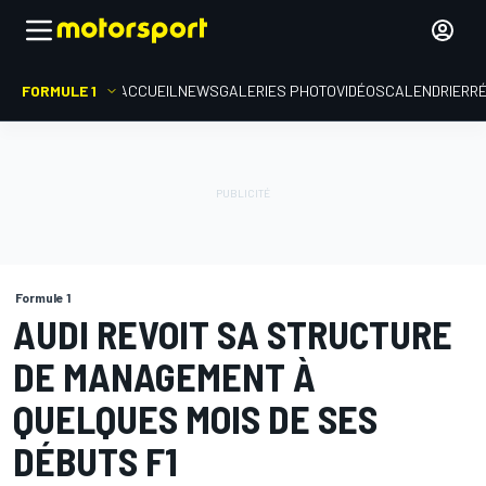
FORMULE 1
ACCUEIL
NEWS
GALERIES PHOTO
VIDÉOS
CALENDRIER
R
Formule 1
AUDI REVOIT SA STRUCTURE
DE MANAGEMENT À
QUELQUES MOIS DE SES
DÉBUTS F1