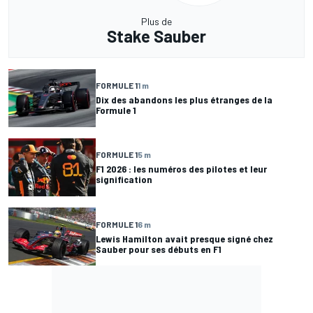
Plus de
Stake Sauber
FORMULE 1
1 m
Dix des abandons les plus étranges de la
Formule 1
FORMULE 1
5 m
F1 2026 : les numéros des pilotes et leur
signification
FORMULE 1
6 m
Lewis Hamilton avait presque signé chez
Sauber pour ses débuts en F1