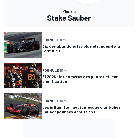
Plus de
Stake Sauber
FORMULE 1
1 m
Dix des abandons les plus étranges de la
Formule 1
FORMULE 1
5 m
F1 2026 : les numéros des pilotes et leur
signification
FORMULE 1
6 m
Lewis Hamilton avait presque signé chez
Sauber pour ses débuts en F1