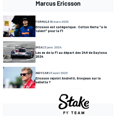
Marcus Ericsson
FORMULE 1
6 mars 2025
Ericsson est catégorique : Colton Herta "a le
talent" pour la F1
IMSA
23 janv. 2024
Les ex de la F1 au départ des 24H de Daytona
2024
INDYCAR
23 août 2023
Ericsson rejoint Andretti, Grosjean sur la
sellette ?