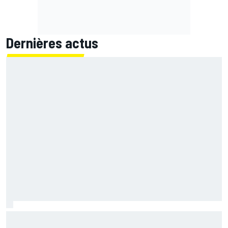
Dernières actus
Quartararo n'a jamais discuté de 2027 avec Yamaha :
"J'avais besoin d'air frais"