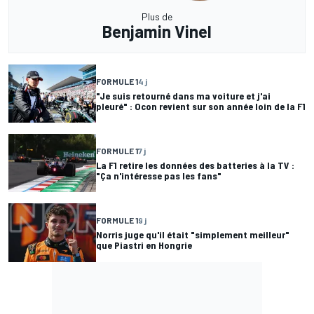
Plus de
Benjamin Vinel
FORMULE 1
4 j
"Je suis retourné dans ma voiture et j'ai
pleuré" : Ocon revient sur son année loin de la F1
FORMULE 1
7 j
La F1 retire les données des batteries à la TV :
"Ça n'intéresse pas les fans"
FORMULE 1
9 j
Norris juge qu'il était "simplement meilleur"
que Piastri en Hongrie