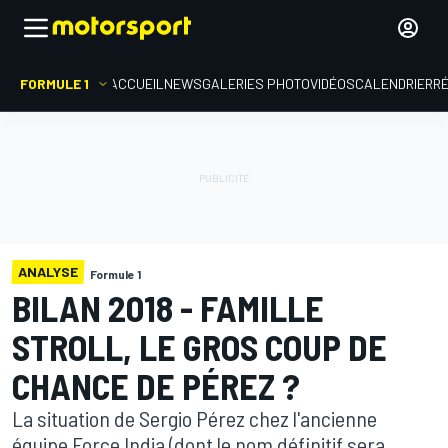
FORMULE 1
ACCUEIL
NEWS
GALERIES PHOTO
VIDÉOS
CALENDRIER
R
ANALYSE
Formule 1
BILAN 2018 - FAMILLE
STROLL, LE GROS COUP DE
CHANCE DE PÉREZ ?
La situation de Sergio Pérez chez l'ancienne
équipe Force India (dont le nom définitif sera