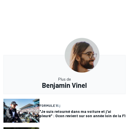
Plus de
Benjamin Vinel
FORMULE 1
5 j
"Je suis retourné dans ma voiture et j'ai
pleuré" : Ocon revient sur son année loin de la F1