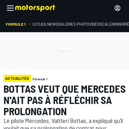
FORMULE 1
ACCUEIL
NEWS
GALERIES PHOTO
VIDÉOS
CALENDRIER
R
ACTUALITÉS
Formule 1
BOTTAS VEUT QUE MERCEDES
N'AIT PAS À RÉFLÉCHIR SA
PROLONGATION
Le pilote Mercedes, Valtteri Bottas, a expliqué qu'il
voulait que sa prolongation de contrat pour