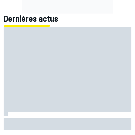
Dernières actus
Quartararo n'a jamais discuté de 2027 avec Yamaha :
"J'avais besoin d'air frais"