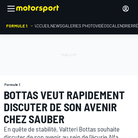
FORMULE 1
ACCUEIL
NEWS
GALERIES PHOTO
VIDÉOS
CALENDRIER
R
Formule 1
BOTTAS VEUT RAPIDEMENT
DISCUTER DE SON AVENIR
CHEZ SAUBER
En quête de stabilité, Valtteri Bottas souhaite
discuter de son avenir au sein de l'écurie Alfa