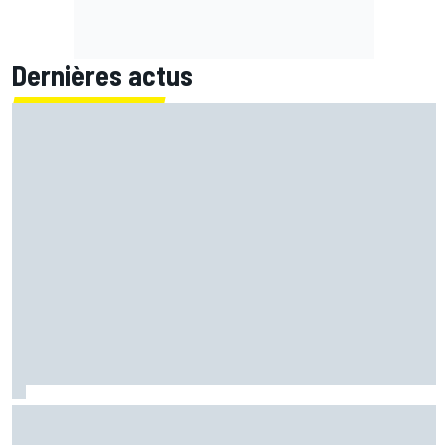
Dernières actus
Quartararo pénalisé à cause d'un souci pour surveiller la
pression !