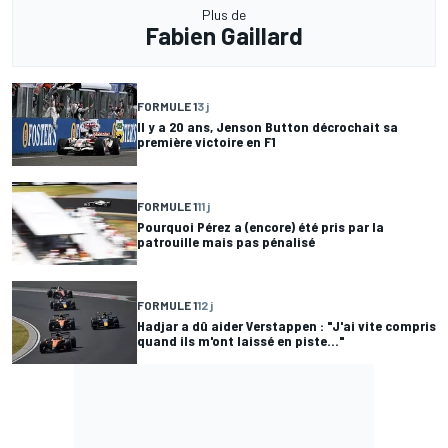
Plus de
Fabien Gaillard
FORMULE 1
3 j
Il y a 20 ans, Jenson Button décrochait sa
première victoire en F1
FORMULE 1
11 j
Pourquoi Pérez a (encore) été pris par la
patrouille mais pas pénalisé
FORMULE 1
12 j
Hadjar a dû aider Verstappen : "J'ai vite compris
quand ils m'ont laissé en piste..."