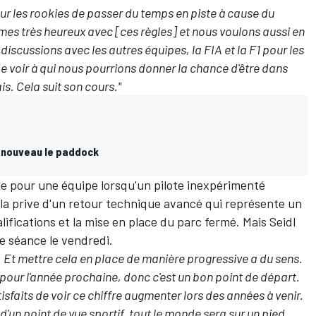
 pour les rookies de passer du temps en piste à cause du
es très heureux avec [ces règles] et nous voulons aussi en
discussions avec les autres équipes, la FIA et la F1 pour les
e voir à qui nous pourrions donner la chance d'être dans
is. Cela suit son cours."
 à nouveau le paddock
ge pour une équipe lorsqu'un pilote inexpérimenté
a la prive d'un retour technique avancé qui représente un
lifications et la mise en place du parc fermé. Mais Seidl
ne séance le vendredi.
 Et mettre cela en place de manière progressive a du sens.
pour l'année prochaine, donc c'est un bon point de départ.
sfaits de voir ce chiffre augmenter lors des années à venir.
 d'un point de vue sportif, tout le monde sera sur un pied