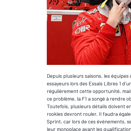
WRC
Depuis plusieurs saisons, les équipes d
essayeurs lors des Essais Libres 1 d'u
régulièrement cette opportunité, mais
ce problème, la F1 a songé à rendre ob
WEC
Toutefois, plusieurs détails doivent e
rookies devront rouler. Il faudra égal
Sprint, car lors de ces événements, se
leur monoplace avant les qualification