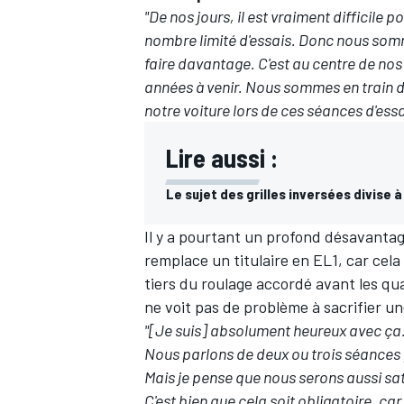
"De nos jours, il est vraiment difficile
nombre limité d'essais. Donc nous somm
faire davantage. C'est au centre de nos 
années à venir. Nous sommes en train d
notre voiture lors de ces séances d'essa
AUTRES CHAMPIONNATS
Lire aussi :
Le sujet des grilles inversées divise
Il y a pourtant un profond désavanta
remplace un titulaire en EL1, car cel
tiers du roulage accordé avant les qua
ne voit pas de problème à sacrifier u
"[Je suis] absolument heureux avec ça.
Nous parlons de deux ou trois séances 
Mais je pense que nous serons aussi sati
C'est bien que cela soit obligatoire, car