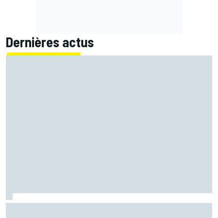
Dernières actus
Ferrari F2002 : une domination parfois ternie par les
polémiques