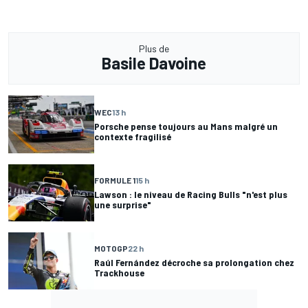
Plus de
Basile Davoine
WEC
13 h
Porsche pense toujours au Mans malgré un
contexte fragilisé
FORMULE 1
15 h
Lawson : le niveau de Racing Bulls "n'est plus
une surprise"
MOTOGP
22 h
Raúl Fernández décroche sa prolongation chez
Trackhouse