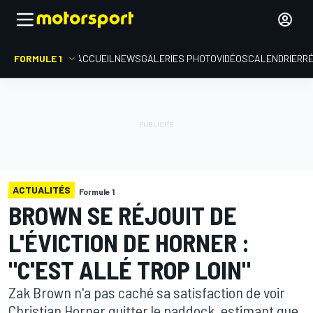
FORMULE 1
ACCUEIL
NEWS
GALERIES PHOTO
VIDÉOS
CALENDRIER
R
ACTUALITÉS
Formule 1
BROWN SE RÉJOUIT DE
L'ÉVICTION DE HORNER :
"C'EST ALLÉ TROP LOIN"
Zak Brown n'a pas caché sa satisfaction de voir
Christian Horner quitter le paddock, estimant que