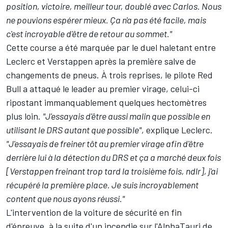
position, victoire, meilleur tour, doublé avec Carlos. Nous
ne pouvions espérer mieux. Ça n'a pas été facile, mais
c'est incroyable d'être de retour au sommet."
Cette course a été marquée par le duel haletant entre
Leclerc et Verstappen après la première salve de
changements de pneus. À trois reprises, le pilote Red
Bull a attaqué le leader au premier virage, celui-ci
ripostant immanquablement quelques hectomètres
plus loin.
"
J'essayais d'être aussi malin que possible en
utilisant le DRS autant que possible"
, explique Leclerc.
"J'essayais de freiner tôt au premier virage afin d'être
derrière lui à la détection du DRS et ça a marché deux fois
[Verstappen freinant trop tard la troisième fois, ndlr], j'ai
récupéré la première place. Je suis incroyablement
content que nous ayons réussi."
L'intervention de la voiture de sécurité en fin
d'épreuve, à la suite d'un incendie sur l'AlphaTauri de