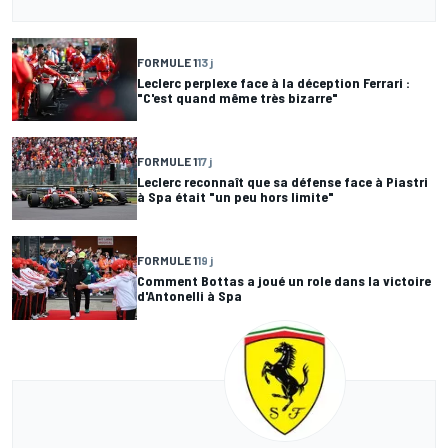
FORMULE 1
13 j
Leclerc perplexe face à la déception Ferrari :
"C'est quand même très bizarre"
FORMULE 1
17 j
Leclerc reconnaît que sa défense face à Piastri
à Spa était "un peu hors limite"
FORMULE 1
19 j
Comment Bottas a joué un role dans la victoire
d'Antonelli à Spa