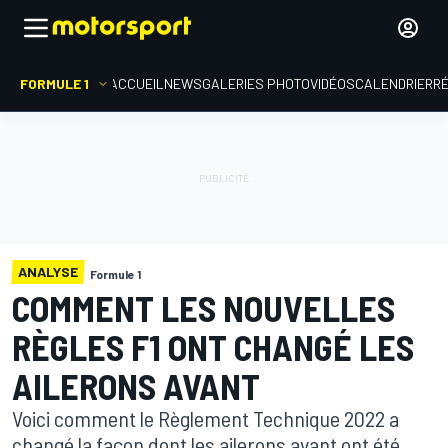
FORMULE 1
ACCUEIL
NEWS
GALERIES PHOTO
VIDÉOS
CALENDRIER
R
ANALYSE
Formule 1
COMMENT LES NOUVELLES
RÈGLES F1 ONT CHANGÉ LES
AILERONS AVANT
Voici comment le Règlement Technique 2022 a
changé la façon dont les ailerons avant ont été