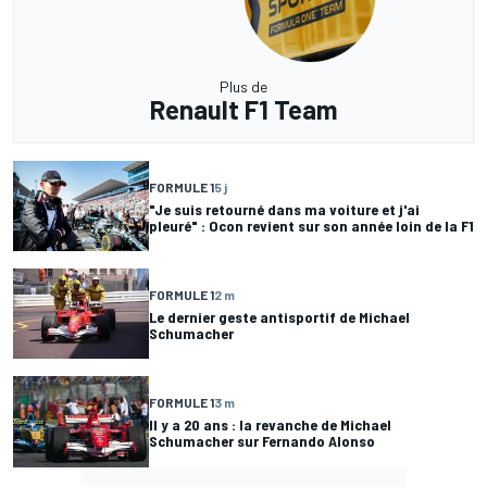
Plus de
Renault F1 Team
FORMULE 1
5 j
"Je suis retourné dans ma voiture et j'ai
pleuré" : Ocon revient sur son année loin de la F1
FORMULE 1
2 m
Le dernier geste antisportif de Michael
Schumacher
FORMULE 1
3 m
Il y a 20 ans : la revanche de Michael
Schumacher sur Fernando Alonso