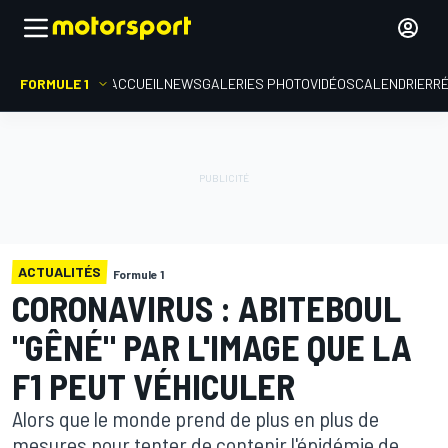
FORMULE 1
ACCUEIL
NEWS
GALERIES PHOTO
VIDÉOS
CALENDRIER
R
ACTUALITÉS
Formule 1
CORONAVIRUS : ABITEBOUL
"GÊNÉ" PAR L'IMAGE QUE LA
F1 PEUT VÉHICULER
Alors que le monde prend de plus en plus de
mesures pour tenter de contenir l'épidémie de