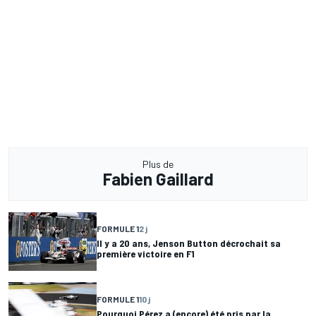
Plus de
Fabien Gaillard
FORMULE 1
2 j
Il y a 20 ans, Jenson Button décrochait sa
première victoire en F1
FORMULE 1
10 j
Pourquoi Pérez a (encore) été pris par la