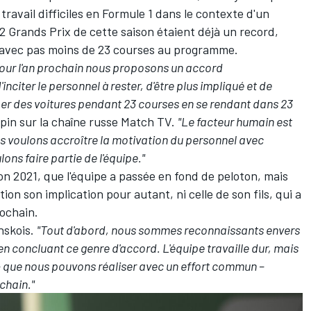
travail difficiles en Formule 1 dans le contexte d'un
22 Grands Prix de cette saison étaient déjà un record,
in avec pas moins de 23 courses au programme.
 pour l'an prochain nous proposons un accord
nciter le personnel à rester, d'être plus impliqué et de
uper des voitures pendant 23 courses en se rendant dans 23
pin sur la chaîne russe Match TV.
"Le facteur humain est
ous voulons accroître la motivation du personnel avec
ons faire partie de l'équipe."
son 2021, que l'équipe a passée en fond de peloton, mais
n son implication pour autant, ni celle de son fils, qui a
rochain.
inskois.
"Tout d'abord, nous sommes reconnaissants envers
l en concluant ce genre d'accord. L'équipe travaille dur, mais
 que nous pouvons réaliser avec un effort commun –
ochain."