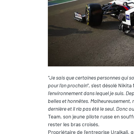
WRC
"Je sais que certaines personnes qui s
pour l'an prochain"
,
s'est désolé Nikita
l'environnement dans lequel je suis. Dep
belles et honnêtes. Malheureusement, m
WEC
dernière et il n'a pas été le seul. Donc oui
Team
, son jeune pilote russe en souf
rester les bras croisés.
Propriétaire de l'entreprise Uralkali, 