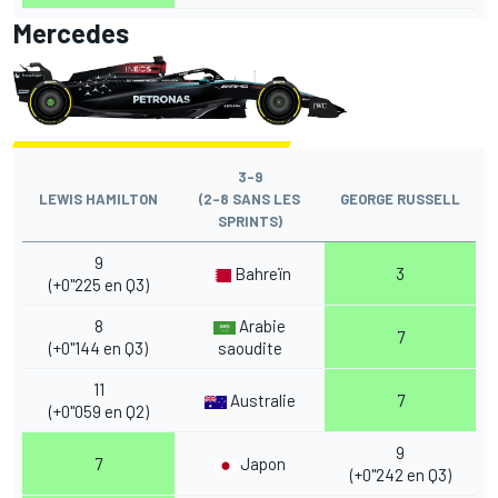
Mercedes
3-9
LEWIS HAMILTON
(2-8 SANS LES
GEORGE RUSSELL
SPRINTS)
9
Bahreïn
3
(+0"225 en Q3)
8
Arabie
7
(+0"144 en Q3)
saoudite
11
Australie
7
(+0"059 en Q2)
9
7
Japon
(+0"242 en Q3)