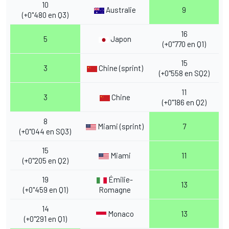
10
Australie
9
(+0"480 en Q3)
16
5
Japon
(+0"770 en Q1)
15
3
Chine (sprint)
(+0"558 en SQ2)
11
3
Chine
(+0"186 en Q2)
8
Miami (sprint)
7
(+0"044 en SQ3)
15
Miami
11
(+0"205 en Q2)
19
Émilie-
13
(+0"459 en Q1)
Romagne
14
Monaco
13
(+0"291 en Q1)