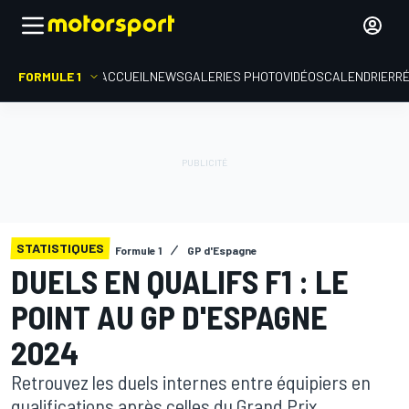
FORMULE 1
ACCUEIL
NEWS
GALERIES PHOTO
VIDÉOS
CALENDRIER
R
STATISTIQUES
Formule 1
GP d'Espagne
DUELS EN QUALIFS F1 : LE
POINT AU GP D'ESPAGNE
2024
Retrouvez les duels internes entre équipiers en
qualifications après celles du Grand Prix