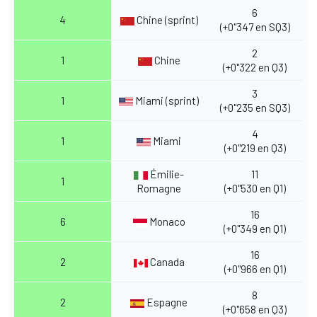
6
4
Chine (sprint)
(+0"347 en SQ3)
2
1
Chine
(+0"322 en Q3)
3
1
Miami (sprint)
(+0"235 en SQ3)
4
1
Miami
(+0"219 en Q3)
Émilie-
11
1
Romagne
(+0"530 en Q1)
16
6
Monaco
(+0"349 en Q1)
16
2
Canada
(+0"966 en Q1)
8
2
Espagne
(+0"658 en Q3)