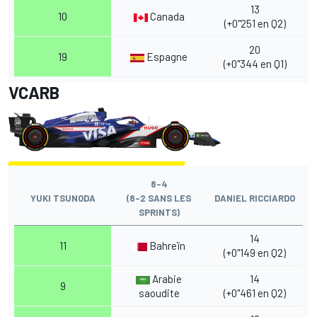
13
10
Canada
(+0"251 en Q2)
20
19
Espagne
(+0"344 en Q1)
VCARB
8-4
YUKI TSUNODA
(8-2 SANS LES
DANIEL RICCIARDO
SPRINTS)
14
11
Bahreïn
(+0"149 en Q2)
Arabie
14
9
saoudite
(+0"461 en Q2)