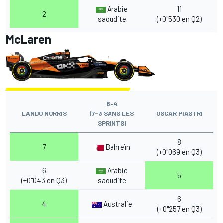
Arabie
11
2
saoudite
(+0"530 en Q2)
McLaren
8-4
LANDO NORRIS
(7-3 SANS LES
OSCAR PIASTRI
SPRINTS)
8
7
Bahreïn
(+0"069 en Q3)
6
Arabie
5
(+0"043 en Q3)
saoudite
6
4
Australie
(+0"257 en Q3)