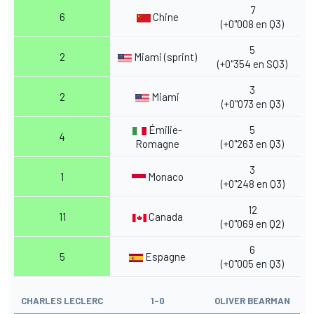
7
6
Chine
(+0"008 en Q3)
5
2
Miami (sprint)
(+0"354 en SQ3)
3
2
Miami
(+0"073 en Q3)
Émilie-
5
4
Romagne
(+0"263 en Q3)
3
1
Monaco
(+0"248 en Q3)
12
11
Canada
(+0"069 en Q2)
6
5
Espagne
(+0"005 en Q3)
CHARLES LECLERC
1-0
OLIVER BEARMAN