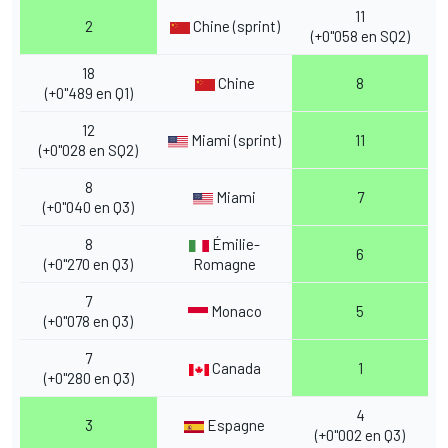
11
2
Chine (sprint)
(+0"058 en SQ2)
18
Chine
8
(+0"489 en Q1)
12
Miami (sprint)
11
(+0"028 en SQ2)
8
Miami
7
(+0"040 en Q3)
8
Émilie-
6
(+0"270 en Q3)
Romagne
7
Monaco
5
(+0"078 en Q3)
7
Canada
1
(+0"280 en Q3)
4
3
Espagne
(+0"002 en Q3)