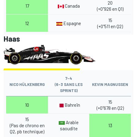
20
17
Canada
(+0"926 en Q1)
15
12
Espagne
(+0"511 en Q2)
Haas
7-4
NICO HÜLKENBERG
(6-3 SANS LES
KEVIN MAGNUSSEN
SPRINTS)
15
10
Bahreïn
(+0"678 en Q2)
15
Arabie
(Pas de chrono en
13
saoudite
Q2, pb technique)