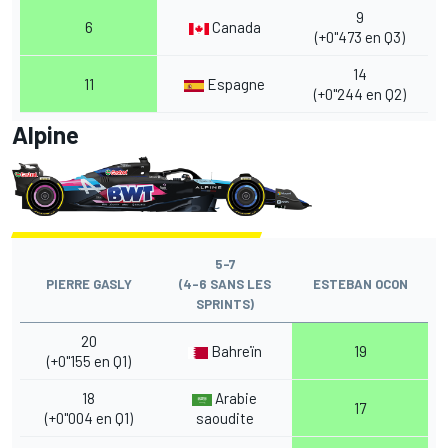
9
6
Canada
(+0"473 en Q3)
14
11
Espagne
(+0"244 en Q2)
Alpine
5-7
PIERRE GASLY
(4-6 SANS LES
ESTEBAN OCON
SPRINTS)
20
Bahreïn
19
(+0"155 en Q1)
18
Arabie
17
(+0"004 en Q1)
saoudite