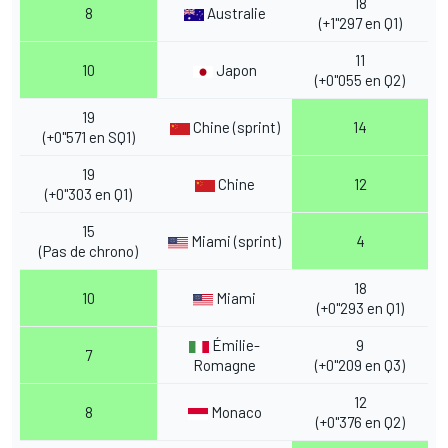
18
8
Australie
(+1"297 en Q1)
11
10
Japon
(+0"055 en Q2)
19
Chine (sprint)
14
(+0"571 en SQ1)
19
Chine
12
(+0"303 en Q1)
15
Miami (sprint)
4
(Pas de chrono)
18
10
Miami
(+0"293 en Q1)
Émilie-
9
7
Romagne
(+0"209 en Q3)
12
8
Monaco
(+0"376 en Q2)