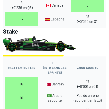
8
Canada
5
(+0"236 en Q3)
18
17
Espagne
(+0"090 en Q1)
Stake
11-1
VALTTERI BOTTAS
(10-0 SANS LES
ZHOU GUANYU
SPRINTS)
17
16
Bahreïn
(+0"001 en Q1)
Arabie
Pas de chrono
16
saoudite
(accident en EL3)