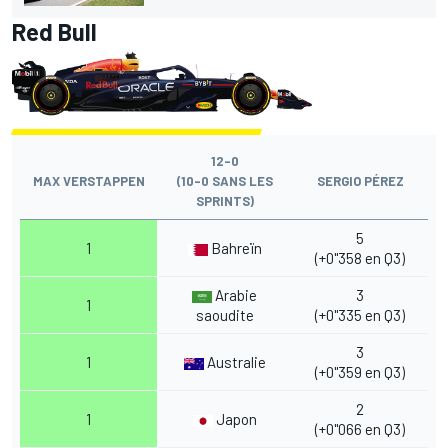
Red Bull
12-0
MAX VERSTAPPEN
(10-0 SANS LES
SERGIO PÉREZ
SPRINTS)
5
1
Bahreïn
(+0"358 en Q3)
Arabie
3
1
saoudite
(+0"335 en Q3)
3
1
Australie
(+0"359 en Q3)
2
1
Japon
(+0"066 en Q3)