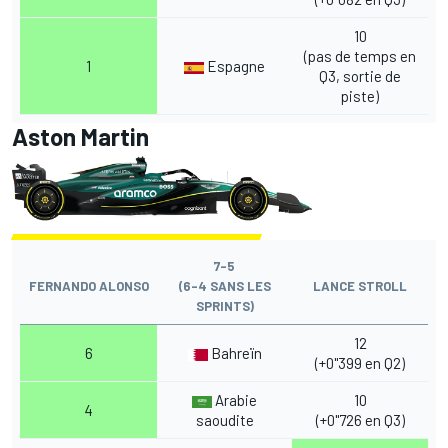
10
(pas de temps en
1
Espagne
Q3, sortie de
piste)
Aston Martin
7-5
FERNANDO ALONSO
(6-4 SANS LES
LANCE STROLL
SPRINTS)
12
6
Bahreïn
(+0"399 en Q2)
Arabie
10
4
saoudite
(+0"726 en Q3)