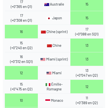
17
Australie
15
(+0"365 en Q1)
17
Japon
15
(+0"308 en Q1)
17
16
Chine (sprint)
(+0"088 en SQ1)
15
Chine
13
(+0"240 en Q2)
16
Miami (sprint)
13
(+0"312 en SQ1)
13
12
Miami
(+0"047 en Q2)
15
Émilie-
12
(+0"475 en Q2)
Romagne
11
10
Monaco
(+0"389 en Q2)