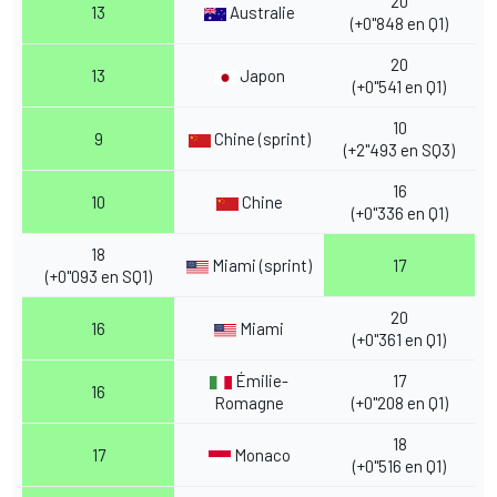
20
13
Australie
(+0"848 en Q1)
20
13
Japon
(+0"541 en Q1)
10
9
Chine (sprint)
(+2"493 en SQ3)
16
10
Chine
(+0"336 en Q1)
18
Miami (sprint)
17
(+0"093 en SQ1)
20
16
Miami
(+0"361 en Q1)
Émilie-
17
16
Romagne
(+0"208 en Q1)
18
17
Monaco
(+0"516 en Q1)