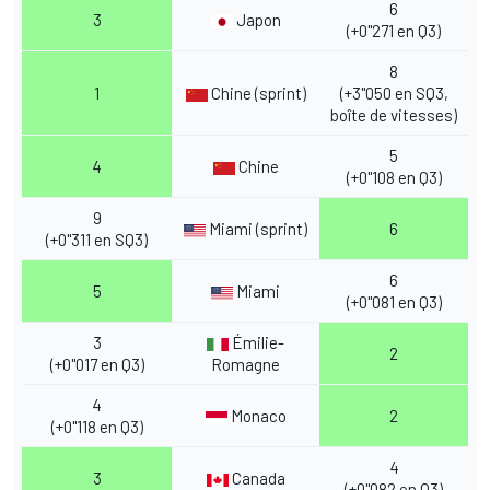
6
3
Japon
(+0"271 en Q3)
8
1
Chine (sprint)
(+3"050 en SQ3,
boîte de vitesses)
5
4
Chine
(+0"108 en Q3)
9
Miami (sprint)
6
(+0"311 en SQ3)
6
5
Miami
(+0"081 en Q3)
3
Émilie-
2
(+0"017 en Q3)
Romagne
4
Monaco
2
(+0"118 en Q3)
4
3
Canada
(+0"082 en Q3)