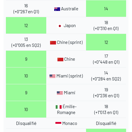
16
Australie
14
(+0"267 en Q1)
18
12
Japon
(+0"310 en Q1)
13
Chine (sprint)
12
(+0"005 en SQ2)
17
9
Chine
(+0"448 en Q1)
14
10
Miami (sprint)
(+0"284 en SQ2)
19
9
Miami
(+0"236 en Q1)
Émilie-
18
10
Romagne
(+1"013 en Q1)
Disqualifié
Monaco
Disqualifié