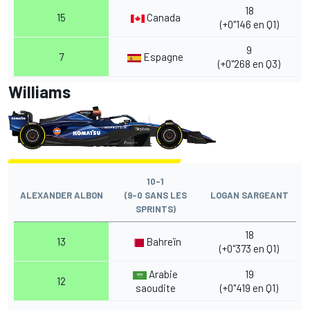
18
15
Canada
(+0"146 en Q1)
9
7
Espagne
(+0"268 en Q3)
Williams
10-1
ALEXANDER ALBON
(9-0 SANS LES
LOGAN SARGEANT
SPRINTS)
18
13
Bahreïn
(+0"373 en Q1)
Arabie
19
12
saoudite
(+0"419 en Q1)