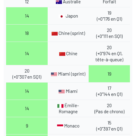
12
Australie
Forfait
19
14
Japon
(+0"176 en Q1)
20
18
Chine (sprint)
(+0"111 en SQ1)
20
14
Chine
(+0"974 en Q1,
tête-à-queue)
20
Miami (sprint)
19
(+0"307 en SQ1)
17
14
Miami
(+0"144 en Q1)
Émilie-
20
14
Romagne
(Pas de chrono)
15
9
Monaco
(+0"397 en Q1)