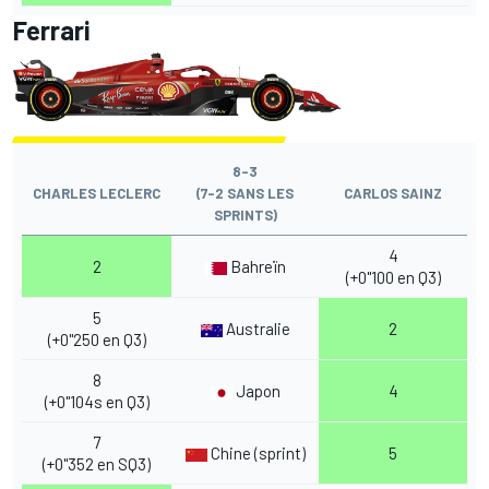
Ferrari
8-3
CHARLES LECLERC
(7-2 SANS LES
CARLOS SAINZ
SPRINTS)
4
2
Bahreïn
(+0"100 en Q3)
5
Australie
2
(+0"250 en Q3)
8
Japon
4
(+0"104s en Q3)
7
Chine (sprint)
5
(+0"352 en SQ3)