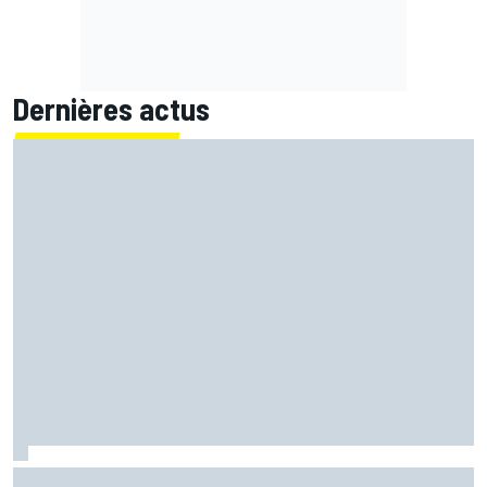
Dernières actus
Marc Márquez démuni face à sa perte de rythme : "Nous