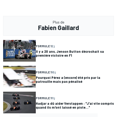
Plus de
Fabien Gaillard
FORMULE 1
2 j
Il y a 20 ans, Jenson Button décrochait sa
première victoire en F1
FORMULE 1
10 j
Pourquoi Pérez a (encore) été pris par la
patrouille mais pas pénalisé
FORMULE 1
11 j
Hadjar a dû aider Verstappen : "J'ai vite compris
quand ils m'ont laissé en piste..."