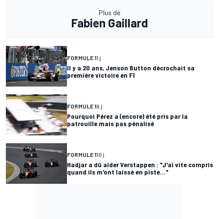
Plus de
Fabien Gaillard
FORMULE 1
1 j
Il y a 20 ans, Jenson Button décrochait sa
première victoire en F1
FORMULE 1
9 j
Pourquoi Pérez a (encore) été pris par la
patrouille mais pas pénalisé
FORMULE 1
10 j
Hadjar a dû aider Verstappen : "J'ai vite compris
quand ils m'ont laissé en piste..."