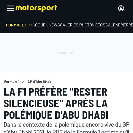
FORMULE 1
ACCUEIL
NEWS
GALERIES PHOTO
VIDÉOS
CALENDRIER
R
Formule 1
GP d'Abu Dhabi
LA F1 PRÉFÈRE "RESTER
SILENCIEUSE" APRÈS LA
POLÉMIQUE D'ABU DHABI
Dans le contexte de la polémique encore vive du GP
d'Abu Dhabi 2021, le PDG de la Formule 1 estime qu'il