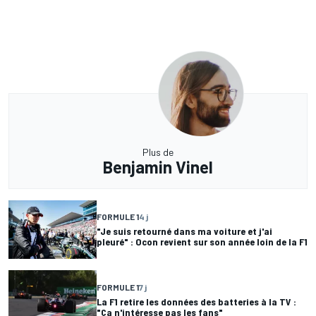
Plus de
Benjamin Vinel
FORMULE 1
4 j
"Je suis retourné dans ma voiture et j'ai
pleuré" : Ocon revient sur son année loin de la F1
FORMULE 1
7 j
La F1 retire les données des batteries à la TV :
"Ça n'intéresse pas les fans"