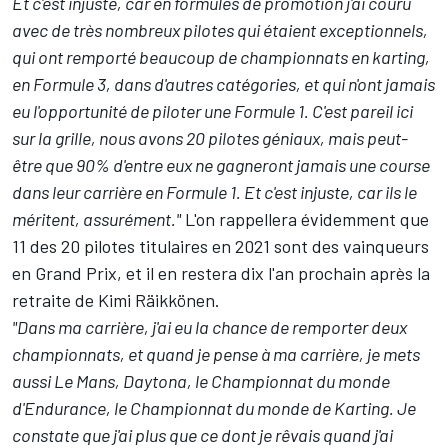
Et c'est injuste, car en formules de promotion j'ai couru
avec de très nombreux pilotes qui étaient exceptionnels,
qui ont remporté beaucoup de championnats en karting,
en Formule 3, dans d'autres catégories, et qui n'ont jamais
eu l'opportunité de piloter une Formule 1. C'est pareil ici
sur la grille, nous avons 20 pilotes géniaux, mais peut-
être que 90% d'entre eux ne gagneront jamais une course
dans leur carrière en Formule 1. Et c'est injuste, car ils le
méritent, assurément."
L'on rappellera évidemment que
11 des 20 pilotes titulaires en 2021 sont des vainqueurs
en Grand Prix, et il en restera dix l'an prochain après la
retraite de
Kimi Räikkönen
.
"Dans ma carrière, j'ai eu la chance de remporter deux
championnats, et quand je pense à ma carrière, je mets
aussi Le Mans, Daytona, le Championnat du monde
d'Endurance, le Championnat du monde de Karting. Je
constate que j'ai plus que ce dont je rêvais quand j'ai