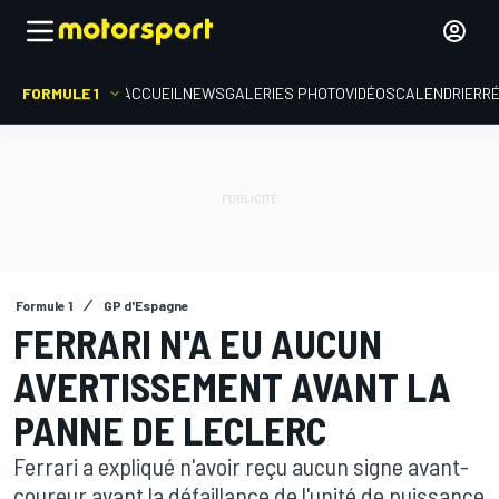
FORMULE 1
ACCUEIL
NEWS
GALERIES PHOTO
VIDÉOS
CALENDRIER
R
Formule 1
GP d'Espagne
FERRARI N'A EU AUCUN
AVERTISSEMENT AVANT LA
PANNE DE LECLERC
Ferrari a expliqué n'avoir reçu aucun signe avant-
coureur avant la défaillance de l'unité de puissance