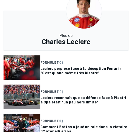
Plus de
Charles Leclerc
FORMULE 1
10 j
Leclerc perplexe face à la déception Ferrari :
"C'est quand même très bizarre"
FORMULE 1
14 j
Leclerc reconnaît que sa défense face à Piastri
à Spa était "un peu hors limite"
FORMULE 1
16 j
Comment Bottas a joué un role dans la victoire
d'Antonelli à Spa