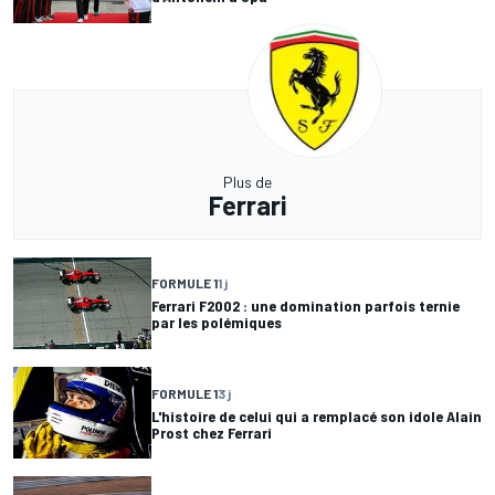
Plus de
Ferrari
FORMULE 1
1 j
Ferrari F2002 : une domination parfois ternie
par les polémiques
FORMULE 1
3 j
L'histoire de celui qui a remplacé son idole Alain
Prost chez Ferrari