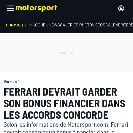
FORMULE 1
ACCUEIL
NEWS
GALERIES PHOTO
VIDÉOS
CALENDRIER
R
Formule 1
FERRARI DEVRAIT GARDER
SON BONUS FINANCIER DANS
LES ACCORDS CONCORDE
Selon les informations de Motorsport.com, Ferrari
devrait conserver un bonus financier dans le