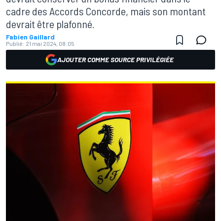
cadre des Accords Concorde, mais son montant
devrait être plafonné.
Fabien Gaillard
Publié:
21 mai 2024, 08:05
AJOUTER COMME SOURCE PRIVILÉGIÉE