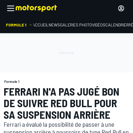
FORMULE 1
ACCUEIL
NEWS
GALERIES PHOTO
VIDÉOS
CALENDRIER
R
Formule 1
FERRARI N'A PAS JUGÉ BON
DE SUIVRE RED BULL POUR
SA SUSPENSION ARRIÈRE
Ferrari a évalué la possibilité de passer à une
suspension arrière à poussoirs de type Red Bull en