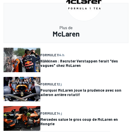
Plus de
McLaren
FORMULE 1
14 h
Häkkinen : Recruter Verstappen ferait "des
vagues" chez McLaren
FORMULE 1
2 j
Pourquoi McLaren joue la prudence avec son
aileron arrière rotatif
FORMULE 1
4 j
Mercedes salue le gros coup de McLaren en
Hongrie