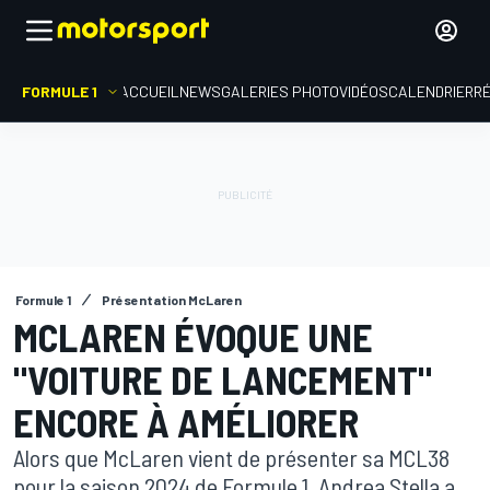
FORMULE 1
ACCUEIL
NEWS
GALERIES PHOTO
VIDÉOS
CALENDRIER
R
Formule 1
Présentation McLaren
MCLAREN ÉVOQUE UNE
"VOITURE DE LANCEMENT"
ENCORE À AMÉLIORER
Alors que McLaren vient de présenter sa MCL38
pour la saison 2024 de Formule 1, Andrea Stella a