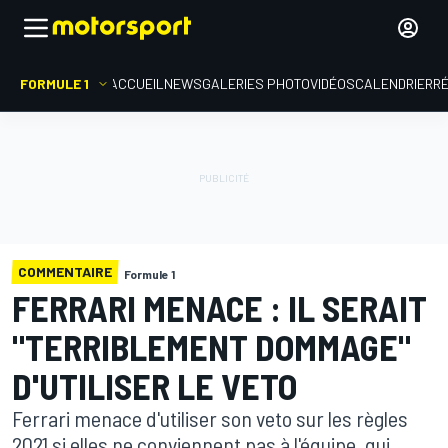
FORMULE 1
ACCUEIL
NEWS
GALERIES PHOTO
VIDÉOS
CALENDRIER
R
COMMENTAIRE
Formule 1
FERRARI MENACE : IL SERAIT
"TERRIBLEMENT DOMMAGE"
D'UTILISER LE VETO
Ferrari menace d'utiliser son veto sur les règles
2021 si elles ne conviennent pas à l'équipe, qui